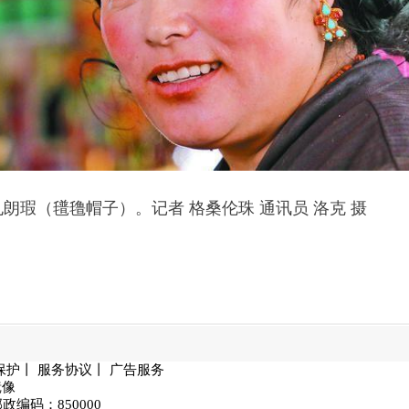
孔朗瑕（氆氇帽子）。
记者 格桑伦珠 通讯员 洛克 摄
保护
丨
服务协议
丨
广告服务
镜像
编码：850000