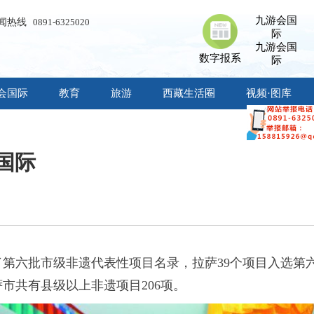
九游会国
闻热线
0891-6325020
际
九游会国
数字报系
际
会国际
教育
旅游
西藏生活圈
视频·图库
国际
网
第六批市级非遗代表性项目名录，拉萨39个项目入选第
市共有县级以上非遗项目206项。