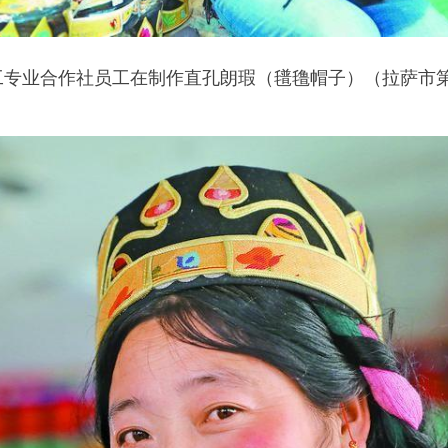
工专业合作社员工在制作直孔朗瑕（氆氇帽子）（拉萨市