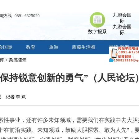
九游会国
闻热线
0891-6325020
际
九游会国
数字报系
际
会国际
教育
旅游
西藏生活圈
视频·图库
评
>
杂感随笔
“保持锐意创新的勇气”（人民论坛
报 记者 李 斌
索性事业，还有许多未知领域，需要我们在实践中去大胆
“在前沿实践、未知领域，鼓励大胆探索、敢为人先”，