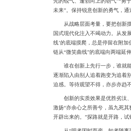
先的锐气、蓬勃向上的朝气”“勇
未来”。保持锐意创新的勇气，
从战略层面考量，要把创新
国式现代化注入不竭动力。从发展
线’的底端摸爬，总是停留在附加
链从“微笑曲线”的底端向两端延
谁在创新上先行一步，谁就
逐渐陷入由别人追着跑变为追着别
迫感。等待观望不得，亦步亦趋
创新的实质效果是优胜劣汰
激扬“亦余心之所善兮，虽九死其
开辟出来的。”探路就是开路，
从“明者因时而变，知者随事