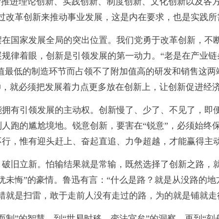
于推进理论创新、实践创新、制度创新、文化创新以及各
通过改革创新来推动事业发展，这是内在要求，也是实践所
摆在国家发展全局的突出位置。我们党勇于改革创新，不
规律着眼，创新是引领发展的第一动力。“老是在产业链
值最低的制造环节而占领不了附加值高的研发和销售这两
伸，就必须把发展着力点更多放在创新上，让创新促进经
能拥有引领发展的主动权。创新慢了、少了、不见了，即
人跑的尴尬境地。锐意创新，要害在“锐意”，必须始终
不行，惟有迎头赶上、奋起直追、力争超越，才能赢得主
、破旧立新。怕输结果就是常输，既然选择了创新之路，
犹未悔”的豪情。鲁迅有言：“什么是路？就是从没路的
试错就是扫雷，敢于走前人没有走过的路，为的就是铺就走
而制”的智慧，到“世易时移，变法宜矣”的洞察，再到“刻