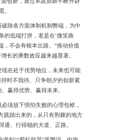
方面创新，通过革故鼎新不断开辟
需。
断破除各方面体制机制弊端，为中
条的低端打拼，老是在‘微笑曲
端，不会有根本出路。”推动价值
济增长的乘数效应越来越显著。
便现在处于优势地位，未来也可能
保持时不我待、只争朝夕的创新紧
动、赢得优势、赢得未来。
就必须放下惧怕失败的心理包袱，
地方践踏出来的，从只有荆棘的地方
得通、行得稳的大道、正路。
舟求剑”“胶柱鼓瑟”等警训，中华