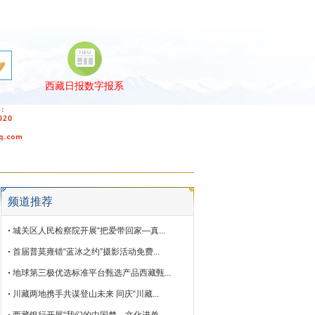
西藏日报数字报系
文
非遗
生态
专题
频道推荐
城关区人民检察院开展“把爱带回家—真...
首届普莫雍错“蓝冰之约”摄影活动免费...
地球第三极优选标准平台甄选产品西藏甄...
川藏两地携手共谋登山未来 同庆“川藏...