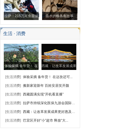
变
拉萨：215万尾鱼苗游
曲水的柳条有故事
入拉萨河
生活 · 消费
体验采摘 备年货！ 在
西藏：让改革发展成果
达孜还可以这样……
更好惠及各族群众
[生活消费]
体验采摘 备年货！ 在达孜还可...
[生活消费]
搬新家迎新年 百姓安居笑开颜
[生活消费]
西藏圆满实现“开机看直播”
[生活消费]
拉萨市持续深化医保九游会国际的支付方式改革...
[生活消费]
西藏：让改革发展成果更好惠及各...
[生活消费]
巴宜区开好“小”超市 释放“大...