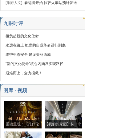
[旅游人文]
春运将开始 拉萨火车站预计发送...
九眼时评
担负起新的文化使命
永远在路上 把党的自我革命进行到底
维护生态安全 建设美丽西藏
“新的文化使命”核心内涵及实现路径
迎难而上，全力搜救！
图库 · 视频
重磅呈现：《扎什伦
【我们的家园】从一个
布》
小村庄到一座城市的演