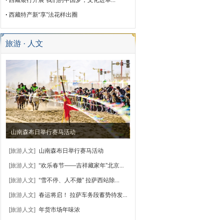
西藏银行开展“我们的中国梦，文化进单...
西藏特产新“享”法花样出圈
旅游 · 人文
山南森布日举行赛马活动
[旅游人文]
山南森布日举行赛马活动
[旅游人文]
“欢乐春节——吉祥藏家年”北京...
[旅游人文]
“雪不停、人不撤” 拉萨西站除...
[旅游人文]
春运将启！ 拉萨车务段蓄势待发...
[旅游人文]
年货市场年味浓