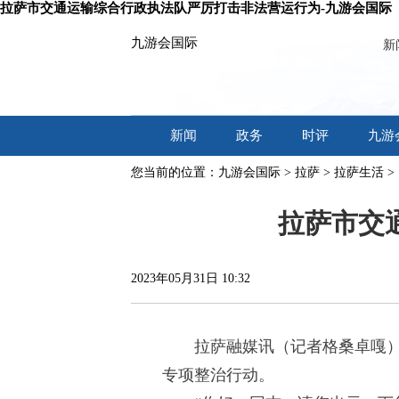
拉萨市交通运输综合行政执法队严厉打击非法营运行为-九游会国际
九游会国际
新
新闻
政务
时评
九游
您当前的位置：
九游会国际
>
拉萨
>
拉萨生活
>
拉萨市交
2023年05月31日 10:32
拉萨融媒讯（记者格桑卓嘎
专项整治行动。