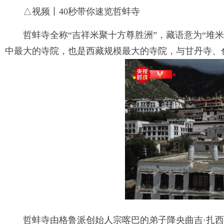
△视频丨40秒带你速览哲蚌寺
哲蚌寺全称“吉祥米聚十方尊胜洲”，藏语意为“堆米
中最大的寺院，也是西藏规模最大的寺院，与甘丹寺、色
哲蚌寺由格鲁派创始人宗喀巴的弟子降央曲吉·扎西