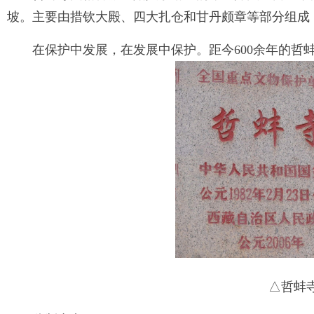
坡。主要由措钦大殿、四大扎仓和甘丹颇章等部分组成
在保护中发展，在发展中保护。距今600余年的哲
△哲蚌