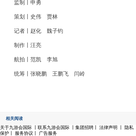
监制丨申勇
策划丨史伟 贾林
记者丨赵化 魏子钧
制作丨汪亮
航拍丨范凯 李旭
统筹丨张晓鹏 王鹏飞 闫岭
相关阅读
关于九游会国际
丨
联系九游会国际
丨集团招聘丨
法律声明
丨
隐私
保护
丨
服务协议
丨
广告服务