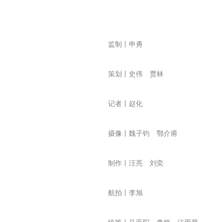
监制丨申勇
策划丨史伟 贾林
记者丨赵化
摄像丨魏子钧 鄂介甫
制作丨汪亮 刘奕
航拍丨李旭