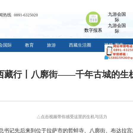
九游会国
闻热线
0891-6325020
际
九游会国
数字报系
际
会国际
教育
旅游
西藏生活圈
视频·图库
西藏行丨八廓街——千年古城的生
端
△点击视频带你感受这里的生机与活力
习近平总书记先后来到位于拉萨市的哲蚌寺、八廓街、布达拉