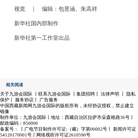
视觉 ｜ 编辑：包昱涵、朱高祥
新华社国内部制作
新华社第一工作室出品
相关阅读
关于九游会国际
丨
联系九游会国际
丨集团招聘丨
法律声明
丨
隐私
保护
丨
服务协议
丨
广告服务
中国西藏新闻网九游会国际的版权所有，未经协议授权，禁止建立
镜像
制作单位：
九游会国际
丨地址：西藏自治区拉萨市朵森格路36号丨
邮政编码：850000
备案号： 丨广电节目制作许可证:（藏）字第00002号丨
新闻许可证
54120170001号
丨网络视听许可证2610590号