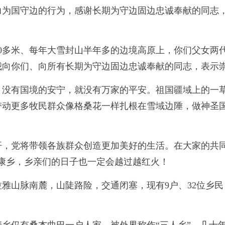
力为国守边的行为，感谢长期为守边固边忠诚奉献的同志
00多米、每年大雪封山半年多的边境高原上，你们父女两
我向你们、向所有长期为守边固边忠诚奉献的同志，表示
，没有国境的安宁，就没有万家的平安。祖国疆域上的一
带动更多牧民群众像格桑花一样扎根在雪域边陲，做神圣
开，党将带领各族群众创造更加美好的生活。在大家的共同
康乡，乡亲们的日子也一定会越过越红火！
雅山脉南麓，山陡路险，交通闭塞，现有9户、32位乡