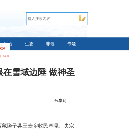
法治
生态
非遗
专题
根在雪域边陲 做神圣
分享到:
西藏隆子县玉麦乡牧民卓嘎、央宗