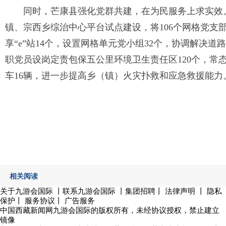
同时，芒康县强化党群共建，在为民服务上求实效
镇、宗西乡综治中心平台试点建设，将106个网格党支
享“e”站14个，设置网格单元党小组32个，协调解决
职党员设岗定责包保五公里环境卫生责任区120个，常
车16辆，进一步提高乡（镇）火灾扑救和应急救援能力
相关阅读
关于九游会国际
丨
联系九游会国际
丨集团招聘丨
法律声明
丨
隐私
保护
丨
服务协议
丨
广告服务
中国西藏新闻网九游会国际的版权所有，未经协议授权，禁止建立
镜像