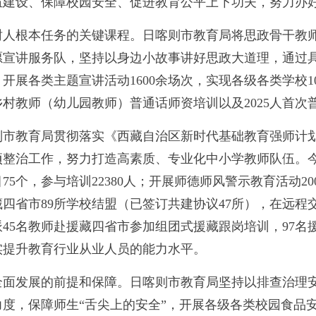
伍建设、保障校园安全、促进教育公平上下功夫，努力办
树人根本任务的关键课程。日喀则市教育局将思政骨干教
愿宣讲服务队，坚持以身边小故事讲好思政大道理，通过
开展各类主题宣讲活动1600余场次，实现各级各类学校1
名乡村教师（幼儿园教师）普通话师资培训以及2025人首
则市教育局贯彻落实《西藏自治区新时代基础教育强师计
项整治工作，努力打造高素质、专业化中小学教师队伍。
5个，参与培训22380人；开展师德师风警示教育活动20
四省市89所学校结盟（已签订共建协议47所），在远程
45名教师赴援藏四省市参加组团式援藏跟岗培训，97名援
实提升教育行业从业人员的能力水平。
全面发展的前提和保障。日喀则市教育局坚持以排查治理
度，保障师生“舌尖上的安全”，开展各级各类校园食品安