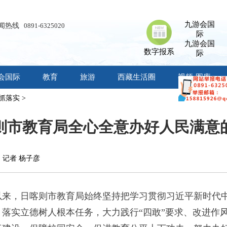
九游会国
闻热线
0891-6325020
际
九游会国
数字报系
际
会国际
教育
旅游
西藏生活圈
视频·图库
抓落实
>
则市教育局全心全意办好人民满意
网 记者 杨子彦
以来，日喀则市教育局始终坚持把学习贯彻习近平新时代
落实立德树人根本任务，大力践行“四敢”要求、改进作