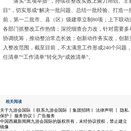
落实“五项举措”，持续在整改实效上聚力用劲。主
目”，切实形成“解决一批问题、总结一批经验、打造一
前，第一二批市、县（区）级建章立制80项；上下联
各部门抓整改工作热情；深挖细查合力改，针对需要多
协调统筹，推动整治常态长效；创新动作务实改，创新实
入整改范围，截至目前，不太满意工作形成240个问题，立
任清单”“工作清单”转化为“成效清单”。
相关阅读
关于九游会国际
丨
联系九游会国际
丨集团招聘丨
法律声明
丨
隐私
保护
丨
服务协议
丨
广告服务
中国西藏新闻网九游会国际的版权所有，未经协议授权，禁止建立
镜像