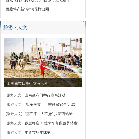
西藏银行开展“我们的中国梦，文化进单...
西藏特产新“享”法花样出圈
旅游 · 人文
山南森布日举行赛马活动
[旅游人文]
山南森布日举行赛马活动
[旅游人文]
“欢乐春节——吉祥藏家年”北京...
[旅游人文]
“雪不停、人不撤” 拉萨西站除...
[旅游人文]
春运将启！ 拉萨车务段蓄势待发...
[旅游人文]
年货市场年味浓