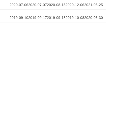
2020-07-06
2020-07-07
2020-08-13
2020-12-06
2021-03-25
2019-09-10
2019-09-17
2019-09-18
2019-10-08
2020-06-30