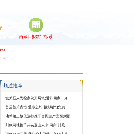
西藏日报数字报系
文
非遗
生态
专题
频道推荐
城关区人民检察院开展“把爱带回家—真...
首届普莫雍错“蓝冰之约”摄影活动免费...
地球第三极优选标准平台甄选产品西藏甄...
川藏两地携手共谋登山未来 同庆“川藏...