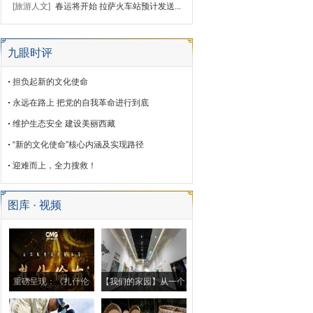
[旅游人文]
春运将开始 拉萨火车站预计发送...
九眼时评
担负起新的文化使命
永远在路上 把党的自我革命进行到底
维护生态安全 建设美丽西藏
“新的文化使命”核心内涵及实现路径
迎难而上，全力搜救！
图库 · 视频
重磅呈现：《扎什伦
【我们的家园】从一个
布》
小村庄到一座城市的演