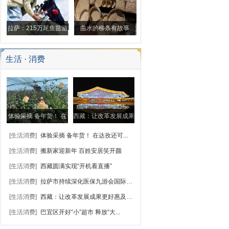
变
拉萨：215万尾鱼苗游
曲水的柳条有故事
入拉萨河
生活 · 消费
体验采摘 备年货！ 在
西藏：让改革发展成果
达孜还可以这样……
更好惠及各族群众
[生活消费]
体验采摘 备年货！ 在达孜还可...
[生活消费]
搬新家迎新年 百姓安居笑开颜
[生活消费]
西藏圆满实现“开机看直播”
[生活消费]
拉萨市持续深化医保九游会国际的支付方式改革...
[生活消费]
西藏：让改革发展成果更好惠及各...
[生活消费]
巴宜区开好“小”超市 释放“大...